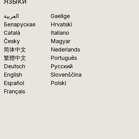
Языки
العربية
Gaeilge
Беларуская
Hrvatski
Català
Italiano
Česky
Magyar
简体中文
Nederlands
繁體中文
Português
Deutsch
Русский
English
Slovenščina
Español
Polski
Français