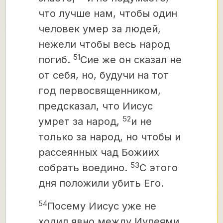
что лучше нам, чтобы один
человек умер за людей,
нежели чтобы весь народ
51
погиб.
Сие же он сказал не
от себя, но, будучи на тот
год первосвященником,
предсказал, что Иисус
52
умрет за народ,
и не
только за народ, но чтобы и
рассеянных чад Божиих
53
собрать воедино.
С этого
дня положили убить Его.
54
Посему Иисус уже не
ходил явно между Иудеями,