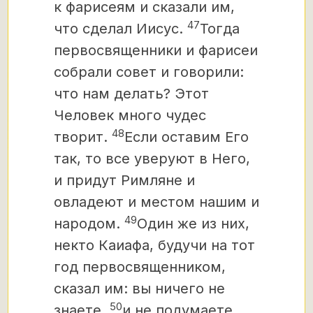
к фарисеям и сказали им,
47
что сделал Иисус.
Тогда
первосвященники и фарисеи
собрали совет и говорили:
что нам делать? Этот
Человек много чудес
48
творит.
Если оставим Его
так, то все уверуют в Него,
и придут Римляне и
овладеют и местом нашим
и
49
народом.
Один же из них,
некто Каиафа, будучи на тот
год первосвященником,
сказал им: вы ничего не
50
знаете,
и не подумаете,