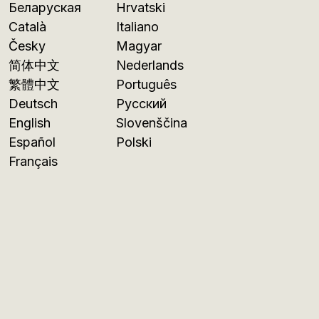
Беларуская
Hrvatski
Català
Italiano
Česky
Magyar
简体中文
Nederlands
繁體中文
Português
Deutsch
Русский
English
Slovenščina
Español
Polski
Français