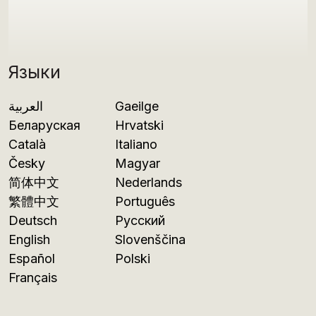
Языки
العربية
Gaeilge
Беларуская
Hrvatski
Català
Italiano
Česky
Magyar
简体中文
Nederlands
繁體中文
Português
Deutsch
Русский
English
Slovenščina
Español
Polski
Français