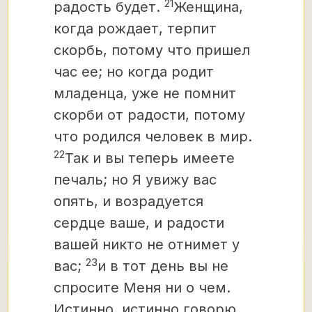
21
радость будет.
Женщина,
когда рождает, терпит
скорбь, потому что пришел
час ее; но когда родит
младенца, уже не помнит
скорби от радости, потому
что родился человек в мир.
22
Так и вы теперь имеете
печаль; но Я увижу вас
опять, и возрадуется
сердце ваше, и радости
вашей никто не отнимет у
23
вас;
и в тот день вы не
спросите Меня ни о чем.
Истинно, истинно говорю