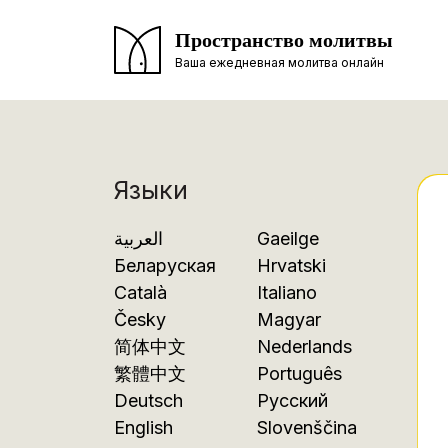
Пространство молитвы
Ваша ежедневная молитва онлайн
Языки
العربية
Gaeilge
Беларуская
Hrvatski
Català
Italiano
Česky
Magyar
简体中文
Nederlands
繁體中文
Português
Deutsch
Русский
English
Slovenščina