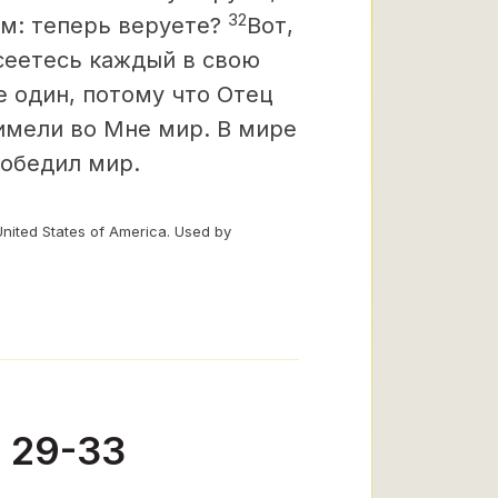
32
им: теперь веруете?
Вот,
ссеетесь каждый в свою
е один, потому что Отец
 имели во Мне мир. В мире
победил мир.
United States of America. Used by
 29-33