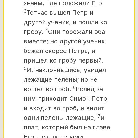
знаем, где положили Его.
3
Тотчас вышел Петр и
другой ученик, и пошли ко
4
гробу.
Они побежали оба
вместе; но другой ученик
бежал скорее Петра, и
пришел ко гробу первый.
5
И, наклонившись, увидел
лежащие пелены; но не
6
вошел во гроб.
Вслед за
ним приходит Симон Петр,
и входит во гроб, и видит
7
одни пелены лежащие,
и
плат, который был на главе
Его, не с пеленами