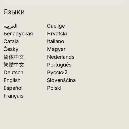
Языки
العربية
Gaeilge
Беларуская
Hrvatski
Català
Italiano
Česky
Magyar
简体中文
Nederlands
繁體中文
Português
Deutsch
Русский
English
Slovenščina
Español
Polski
Français