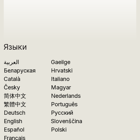
Языки
العربية
Gaeilge
Беларуская
Hrvatski
Català
Italiano
Česky
Magyar
简体中文
Nederlands
繁體中文
Português
Deutsch
Русский
English
Slovenščina
Español
Polski
Français