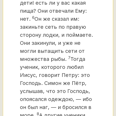
дети! есть ли у вас какая
пища? Они отвечали Ему:
6
нет.
Он же сказал им:
закиньте сеть по правую
сторону лодки, и поймаете.
Они закинули, и уже не
могли вытащить сети от
7
множества рыбы.
Тогда
ученик, которого любил
Иисус, говорит Петру: это
Господь. Симон же Пётр,
услышав, что это Господь,
опоясался одеждою, — ибо
он был наг, — и бросился в
8
море.
А другие ученики