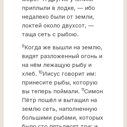
приплыли в лодке, — ибо
недалеко были от земли,
локтей около двухсот, —
таща сеть с рыбою.
9
Когда же вышли на землю,
видят разложенный огонь и
на нём лежащую рыбу и
10
хлеб.
Иисус говорит им:
принесите рыбы, которую
11
вы теперь поймали.
Симон
Пётр пошёл и вытащил на
землю сеть, наполненную
большими рыбами, которых
было сто пятьдесят три; и