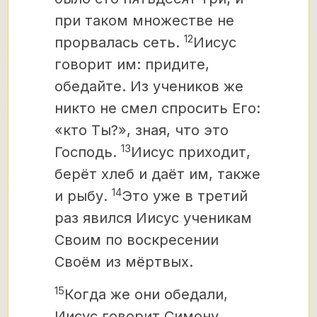
при таком множестве не
12
прорвалась сеть.
Иисус
говорит им: придите,
обедайте. Из учеников же
никто не смел спросить Его:
«кто Ты?», зная, что это
13
Господь.
Иисус приходит,
берёт хлеб и даёт им, также
14
и рыбу.
Это уже в третий
раз явился Иисус ученикам
Своим по воскресении
Своём из мёртвых.
15
Когда же они обедали,
Иисус говорит Симону