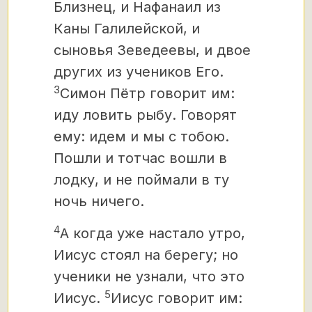
Близнец,
и Нафанаил из
Каны Галилейской, и
сыновья Зеведеевы, и двое
других из учеников Его.
3
Симон Пётр говорит им:
иду ловить рыбу. Говорят
ему: идем и мы с тобою.
Пошли и тотчас вошли в
лодку, и не поймали в ту
ночь ничего.
4
А когда уже настало утро,
Иисус стоял на берегу; но
ученики не узнали, что это
5
Иисус.
Иисус говорит им: