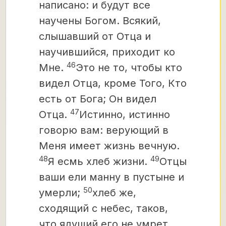
написано: и будут все
научены Богом. Всякий,
слышавший от Отца и
научившийся, приходит ко
46
Мне.
Это не то, чтобы кто
видел Отца, кроме Того, Кто
есть от Бога; Он видел
47
Отца.
Истинно, истинно
говорю вам: верующий в
Меня имеет жизнь вечную.
48
49
Я есмь хлеб жизни.
Отцы
ваши ели манну в пустыне и
50
умерли;
хлеб же,
сходящий с небес, таков,
что ядущий его не умрет.