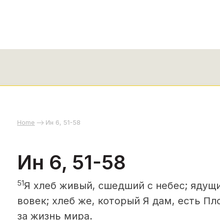
Home
Ин 6, 51-58
Ин 6, 51-58
51
Я хлеб живый, сшедший с небес; ядущи
вовек; хлеб же, который Я дам, есть П
за жизнь мира.