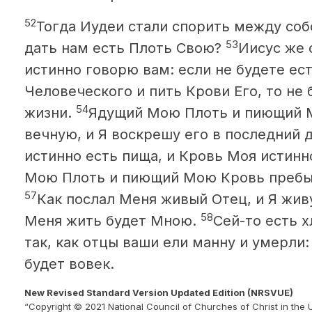
52
Тогда Иудеи стали спорить между соб
53
дать нам есть Плоть Свою?
Иисус же 
истинно говорю вам: если не будете ес
Человеческого и пить Крови Его, то не 
54
жизни.
Ядущий Мою Плоть и пиющий 
вечную, и Я воскрешу его в последний 
истинно есть пища, и Кровь Моя истинн
Мою Плоть и пиющий Мою Кровь пребыва
57
Как послал Меня живый Отец, и Я жив
58
Меня жить будет Мною.
Сей-то есть х
так, как отцы ваши ели манну и умерли
будет вовек.
New Revised Standard Version Updated Edition (NRSVUE)
“Copyright © 2021 National Council of Churches of Christ in the 