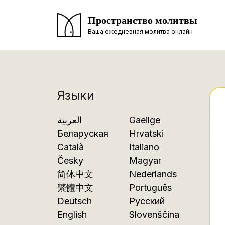
Пространство молитвы
Ваша ежедневная молитва онлайн
Языки
العربية
Gaeilge
Беларуская
Hrvatski
Català
Italiano
Česky
Magyar
简体中文
Nederlands
繁體中文
Português
Deutsch
Русский
English
Slovenščina