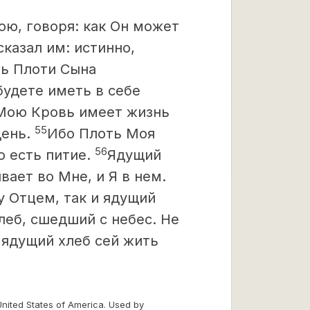
ою, говоря: как Он может
сказал им: истинно,
ть Плоти Сына
будете иметь в себе
Мою Кровь имеет жизнь
55
день.
Ибо Плоть Моя
56
о есть питие.
Ядущий
ет во Мне, и Я в нем.
у Отцем, так и ядущий
леб, сшедший с небес. Не
: ядущий хлеб сей жить
United States of America. Used by