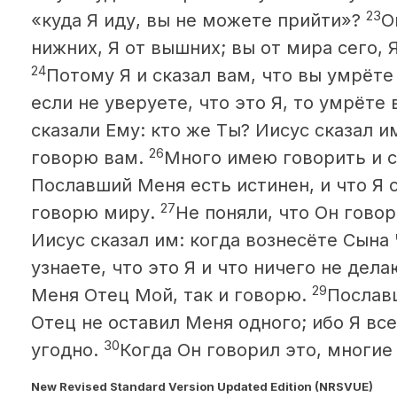
23
«куда Я иду, вы не можете прийти»?
О
нижних, Я от вышних; вы от мира сего, Я
24
Потому Я и сказал вам, что вы умрёте 
если не уверуете, что это Я, то умрёте 
сказали Ему: кто же Ты? Иисус сказал им
26
говорю вам.
Много имею говорить и су
Пославший Меня есть истинен, и что Я с
27
говорю миру.
Не поняли, что Он гово
Иисус сказал им: когда вознесёте Сына
узнаете, что это Я
и что ничего не делаю
29
Меня Отец Мой, так и говорю.
Послав
Отец не оставил Меня одного; ибо Я все
30
угодно.
Когда Он говорил это, многие
New Revised Standard Version Updated Edition (NRSVUE)