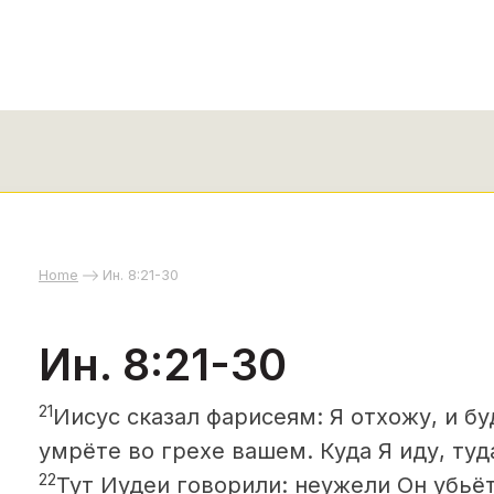
Home
Ин. 8:21-30
Ин. 8:21-30
21
Иисус сказал фарисеям: Я отхожу, и бу
умрёте во грехе вашем. Куда Я иду, туд
22
Тут Иудеи говорили: неужели Он убьёт