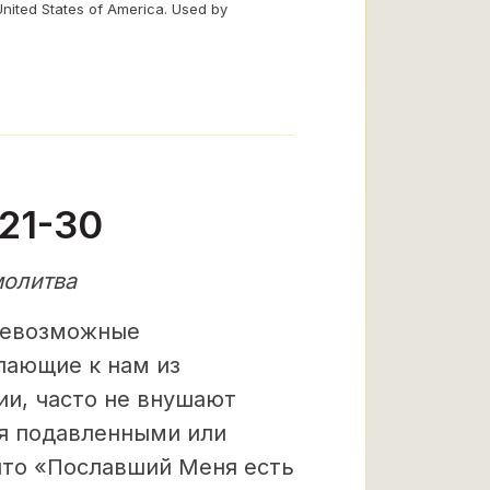
United States of America. Used by
21-30
молитва
севозможные
пающие к нам из
и, часто не внушают
я подавленными или
 что «Пославший Меня есть