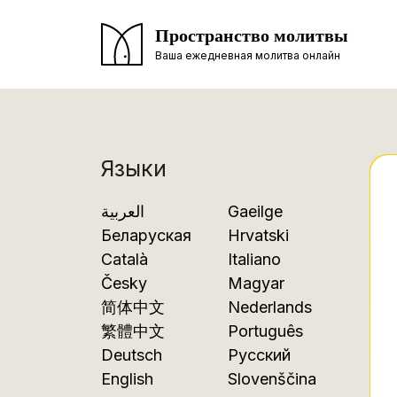
Пространство молитвы
Ваша ежедневная молитва онлайн
Языки
العربية
Gaeilge
Беларуская
Hrvatski
Català
Italiano
Česky
Magyar
简体中文
Nederlands
繁體中文
Português
Deutsch
Русский
English
Slovenščina