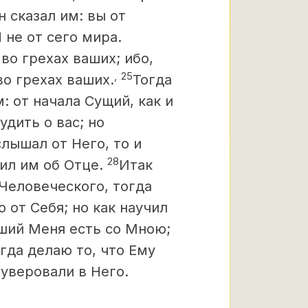
н сказал им: вы от
 не от сего мира.
во грехах ваших; ибо,
,
25
во грехах ваших.
Тогда
: от начала Сущий, как и
дить о вас; но
лышал от Него, то и
28
рил им об Отце.
Итак
 Человеческого, тогда
 от Себя; но как научил
ший Меня есть со Мною;
гда делаю то, что Ему
 уверовали в Него.