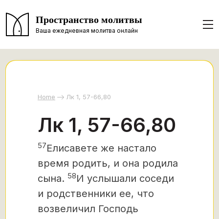
Пространство молитвы
Ваша ежедневная молитва онлайн
Home
Лк 1, 57-66,80
Лк 1, 57-66,80
57
Елисавете же настало
время родить, и она родила
58
сына.
И услышали соседи
и родственники ее, что
возвеличил Господь