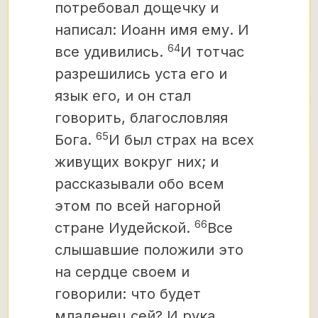
потребовал дощечку и
написал: Иоанн имя ему. И
64
все удивились.
И тотчас
разрешились уста его и
язык его, и он стал
говорить, благословляя
65
Бога.
И был страх на всех
живущих вокруг них; и
рассказывали обо всем
этом по всей нагорной
66
стране Иудейской.
Все
слышавшие положили это
на сердце своем и
говорили: что будет
младенец сей? И рука