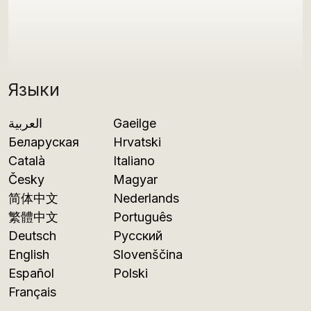
Языки
العربية
Gaeilge
Беларуская
Hrvatski
Català
Italiano
Česky
Magyar
简体中文
Nederlands
繁體中文
Português
Deutsch
Русский
English
Slovenščina
Español
Polski
Français