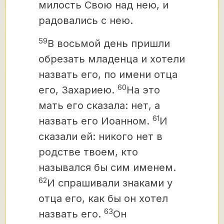
милость Свою над нею, и
радовались с нею.
59
В восьмой день пришли
обрезать младенца и хотели
назвать его, по имени отца
60
его, Захариею.
На это
мать его сказала: нет, а
61
назвать его Иоанном.
И
сказали ей: никого нет в
родстве твоем, кто
назывался бы сим именем.
62
И спрашивали знаками у
отца его, как бы он хотел
63
назвать его.
Он