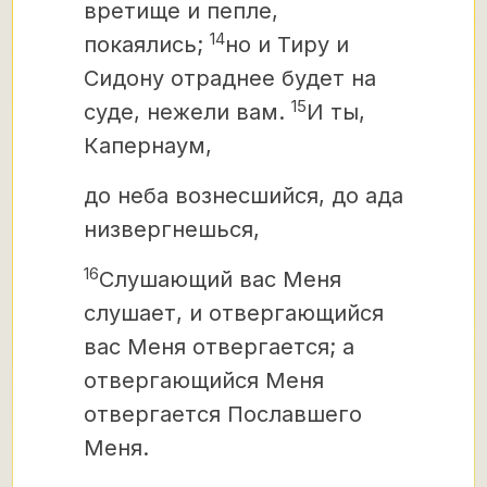
вретище и пепле,
14
покаялись;
но и Тиру и
Сидону отраднее будет на
15
суде, нежели вам.
И ты,
Капернаум,
до неба вознесшийся, до ада
низвергнешься,
16
Слушающий вас Меня
слушает, и отвергающийся
вас Меня отвергается; а
отвергающийся Меня
отвергается Пославшего
Меня.