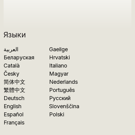
Языки
العربية
Gaeilge
Беларуская
Hrvatski
Català
Italiano
Česky
Magyar
简体中文
Nederlands
繁體中文
Português
Deutsch
Русский
English
Slovenščina
Español
Polski
Français