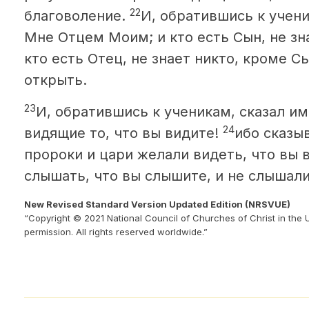
22
благоволение.
И, обратившись к учени
Мне Отцем Моим; и кто есть Сын, не зна
кто есть Отец, не знает никто, кроме С
открыть.
23
И, обратившись к ученикам,
сказал им
24
видящие то, что вы видите!
ибо сказы
пророки и цари желали видеть, что вы в
слышать, что вы слышите, и не слышали
New Revised Standard Version Updated Edition (NRSVUE)
“Copyright © 2021 National Council of Churches of Christ in the 
permission. All rights reserved worldwide.”