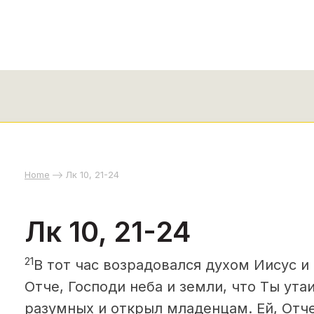
Home
Лк 10, 21-24
Лк 10, 21-24
21
В тот час возрадовался духом Иисус и 
Отче, Господи неба и земли,
что Ты утаи
разумных и открыл младенцам.
Ей, Отче