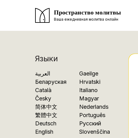
Пространство молитвы
Ваша ежедневная молитва онлайн
Языки
العربية
Gaeilge
Беларуская
Hrvatski
Català
Italiano
Česky
Magyar
简体中文
Nederlands
繁體中文
Português
Deutsch
Русский
English
Slovenščina