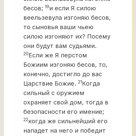
19
бесов;
и если Я силою
веельзевула изгоняю бесов,
то сыновья ваши чьею
силою изгоняют их? Посему
они будут вам судьями.
20
Если же Я перстом
Божиим изгоняю бесов, то,
конечно, достигло до вас
21
Царствие Божие.
Когда
сильный с оружием
охраняет свой дом, тогда в
безопасности его имение;
22
когда же сильнейший его
нападет на него и победит