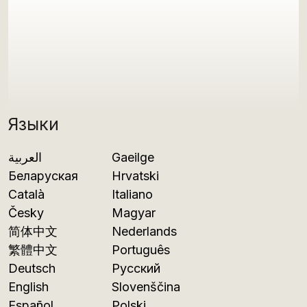
Языки
العربية
Gaeilge
Беларуская
Hrvatski
Català
Italiano
Česky
Magyar
简体中文
Nederlands
繁體中文
Português
Deutsch
Русский
English
Slovenščina
Español
Polski