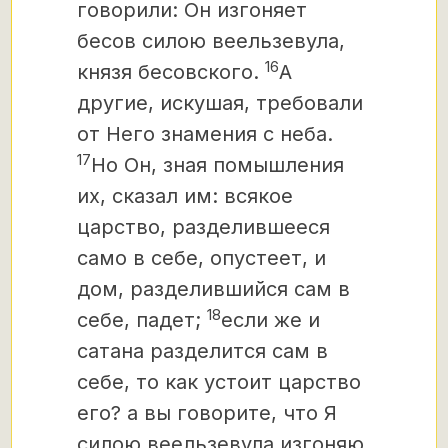
говорили: Он изгоняет
бесов силою веельзевула,
16
князя бесовского.
А
другие, искушая, требовали
от Него знамения с неба.
17
Но Он, зная помышления
их, сказал им: всякое
царство, разделившееся
само в себе, опустеет, и
дом, разделившийся сам в
18
себе, падет;
если же и
сатана разделится сам в
себе, то как устоит царство
его? а вы говорите, что Я
силою веельзевула изгоняю