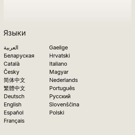
Языки
العربية
Gaeilge
Беларуская
Hrvatski
Català
Italiano
Česky
Magyar
简体中文
Nederlands
繁體中文
Português
Deutsch
Русский
English
Slovenščina
Español
Polski
Français