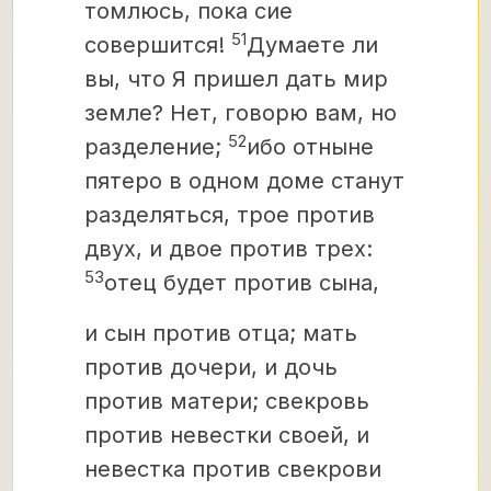
томлюсь, пока сие
51
совершится!
Думаете ли
вы, что Я пришел дать мир
земле? Нет, говорю вам, но
52
разделение;
ибо отныне
пятеро в одном доме станут
разделяться, трое против
двух, и двое против трех:
53
отец будет против сына,
и сын против отца; мать
против дочери, и дочь
против матери; свекровь
против невестки своей, и
невестка против свекрови