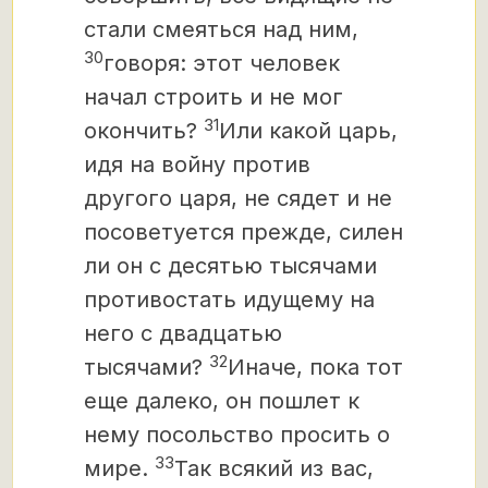
стали смеяться над ним,
30
говоря: этот человек
начал строить и не мог
31
окончить?
Или какой царь,
идя на войну против
другого царя, не сядет и не
посоветуется прежде, силен
ли он с десятью тысячами
противостать идущему на
него с двадцатью
32
тысячами?
Иначе, пока тот
еще далеко, он пошлет к
нему посольство просить о
33
мире.
Так всякий из вас,