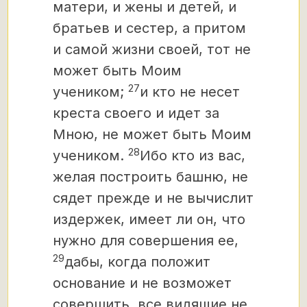
матери, и жены и детей, и
братьев и сестер, а притом
и самой жизни своей, тот не
может быть Моим
27
учеником;
и кто не несет
креста своего и идет за
Мною, не может быть Моим
28
учеником.
Ибо кто из вас,
желая построить башню, не
сядет прежде и не вычислит
издержек, имеет ли он, что
нужно для совершения ее,
29
дабы, когда положит
основание и не возможет
совершить, все видящие не