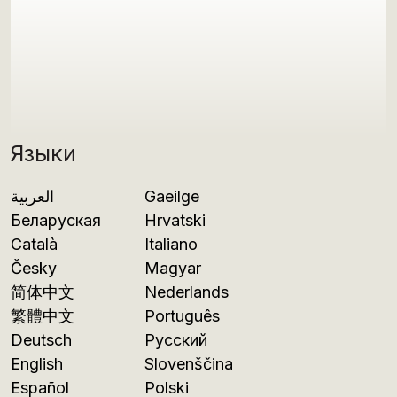
Языки
العربية
Gaeilge
Беларуская
Hrvatski
Català
Italiano
Česky
Magyar
简体中文
Nederlands
繁體中文
Português
Deutsch
Русский
English
Slovenščina
Español
Polski