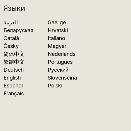
Языки
العربية
Gaeilge
Беларуская
Hrvatski
Català
Italiano
Česky
Magyar
简体中文
Nederlands
繁體中文
Português
Deutsch
Русский
English
Slovenščina
Español
Polski
Français