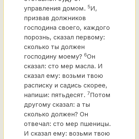
5
управления домом.
И,
призвав должников
господина своего, каждого
порознь, сказал первому:
сколько ты должен
6
господину моему?
Он
сказал: сто мер масла. И
сказал ему: возьми твою
расписку и садись скорее,
7
напиши: пятьдесят.
Потом
другому сказал: а ты
сколько должен? Он
отвечал: сто мер пшеницы.
И сказал ему: возьми твою