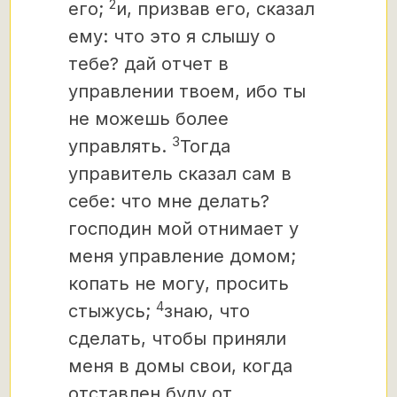
2
его;
и, призвав его, сказал
ему: что это я слышу о
тебе? дай отчет в
управлении твоем, ибо ты
не можешь более
3
управлять.
Тогда
управитель сказал сам в
себе: что мне делать?
господин мой отнимает у
меня управление домом;
копать не могу, просить
4
стыжусь;
знаю, что
сделать, чтобы приняли
меня в домы свои, когда
отставлен буду от