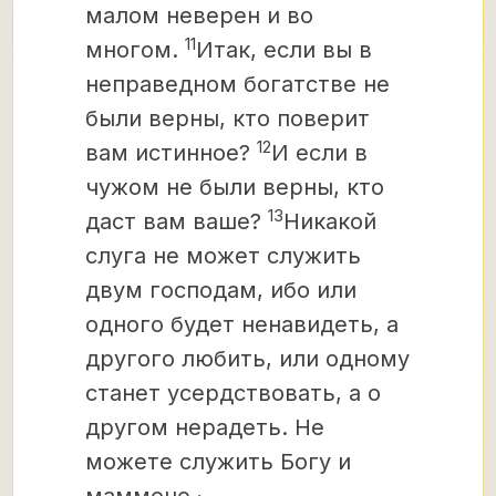
малом неверен и во
11
многом.
Итак, если вы в
неправедном богатстве не
были верны,
кто поверит
12
вам истинное?
И если в
чужом не были верны, кто
13
даст вам ваше?
Никакой
слуга не может служить
двум господам, ибо или
одного будет ненавидеть, а
другого любить, или одному
станет усердствовать, а о
другом нерадеть. Не
можете служить Богу и
,