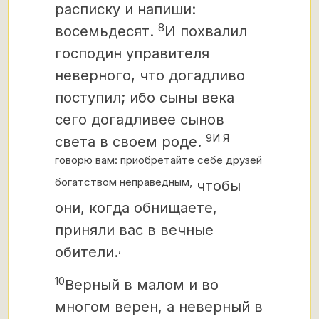
расписку и напиши:
8
восемьдесят.
И похвалил
господин управителя
неверного, что догадливо
поступил; ибо сыны века
сего догадливее сынов
9И Я
света в своем роде.
говорю вам: приобретайте себе друзей
богатством неправедным,
чтобы
они, когда обнищаете,
приняли вас в вечные
,
обители.
10
Верный в малом и во
многом верен, а неверный в