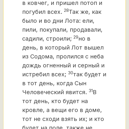
в ковчег, и пришел потоп и
28
погубил всех.
Так же, как
было и во дни Лота: ели,
пили, покупали, продавали,
29
садили, строили;
но в
день, в который Лот вышел
из Содома, пролился с неба
дождь огненный и серный и
30
истребил всех;
так будет и
в тот день, когда Сын
31
Человеческий явится.
В
тот день, кто будет на
кровле, а вещи его в доме,
тот не сходи взять их; и кто
будет на поле, также не