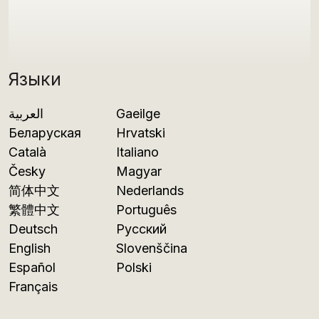
Языки
العربية
Gaeilge
Беларуская
Hrvatski
Català
Italiano
Česky
Magyar
简体中文
Nederlands
繁體中文
Português
Deutsch
Русский
English
Slovenščina
Español
Polski
Français