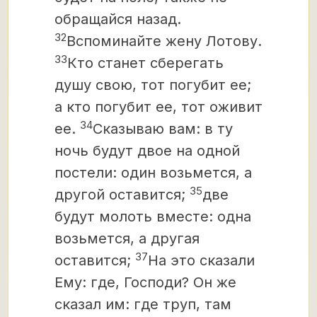
обращайся назад.
32
Вспоминайте жену Лотову.
33
Кто станет сберегать
душу свою, тот погубит ее;
а кто погубит ее, тот оживит
34
ее.
Сказываю вам: в ту
ночь будут двое на одной
постели: один возьмется, а
35
другой оставится;
две
будут молоть вместе: одна
возьмется, а другая
37
оставится;
На это сказали
Ему: где, Господи? Он же
сказал им: где труп, там