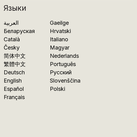
Языки
العربية
Gaeilge
Беларуская
Hrvatski
Català
Italiano
Česky
Magyar
简体中文
Nederlands
繁體中文
Português
Deutsch
Русский
English
Slovenščina
Español
Polski
Français