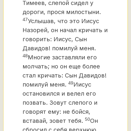
Тимеев, слепой сидел у
дороги, прося милостыни.
47
Услышав, что это Иисус
Назорей, он начал кричать и
говорить: Иисус, Сын
Давидов! помилуй меня.
48
Многие заставляли его
молчать; но он еще более
стал кричать: Сын Давидов!
49
помилуй меня.
Иисус
остановился и велел его
позвать. Зовут слепого и
говорят ему: не бойся,
50
вставай, зовет тебя.
Он
сбросил с себя верхнюю