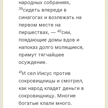
народных собраниях,
39
сидеть впереди в
синагогах и возлежать на
первом месте на
40
пиршествах, —
сии,
поядающие домы вдов и
напоказ долго молящиеся,
примут тягчайшее
осуждение.
41
И сел Иисус против
сокровищницы и смотрел,
как народ кладет деньги в
сокровищницу. Многие
богатые клали много.