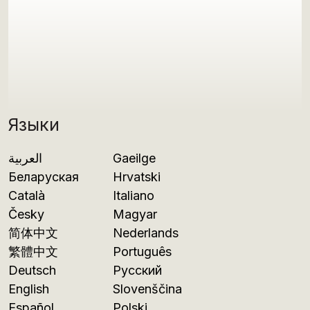
Языки
العربية
Gaeilge
Беларуская
Hrvatski
Català
Italiano
Česky
Magyar
简体中文
Nederlands
繁體中文
Português
Deutsch
Русский
English
Slovenščina
Español
Polski