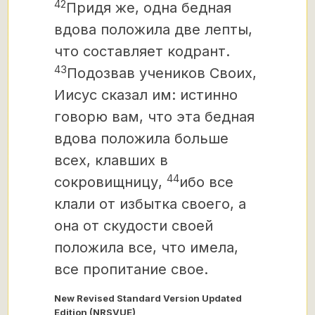
42
Придя же, одна бедная
вдова положила две лепты,
что составляет кодрант.
43
Подозвав учеников Своих,
Иисус сказал им: истинно
говорю вам, что эта бедная
вдова положила больше
всех, клавших в
44
сокровищницу,
ибо все
клали от избытка своего, а
она от скудости своей
положила все, что имела,
все пропитание свое.
New Revised Standard Version Updated
Edition (NRSVUE)