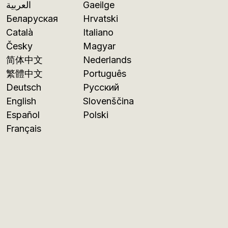
العربية
Gaeilge
Беларуская
Hrvatski
Català
Italiano
Česky
Magyar
简体中文
Nederlands
繁體中文
Português
Deutsch
Русский
English
Slovenščina
Español
Polski
Français