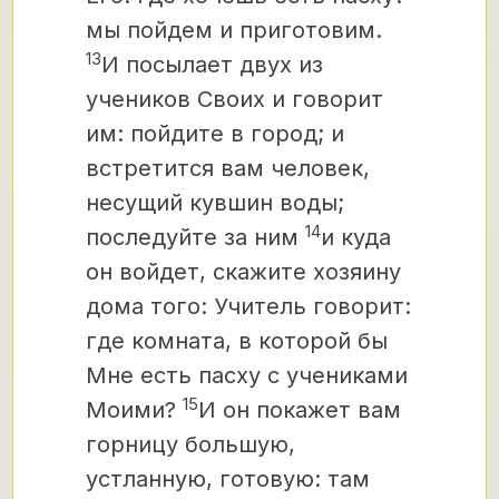
мы пойдем и приготовим.
13
И посылает двух из
учеников Своих и говорит
им: пойдите в город; и
встретится вам человек,
несущий кувшин воды;
14
последуйте за ним
и куда
он войдет, скажите хозяину
дома того: Учитель говорит:
где комната, в которой бы
Мне есть пасху с учениками
15
Моими?
И он покажет вам
горницу большую,
устланную, готовую: там