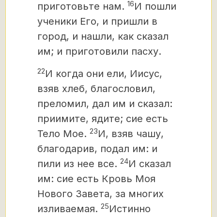
16
приготовьте нам.
И пошли
ученики Его, и пришли в
город, и нашли, как сказал
им; и приготовили пасху.
22
И когда они ели, Иисус,
взяв хлеб, благословил,
преломил, дал им и сказал:
приимите, ядите; сие есть
23
Тело Мое.
И, взяв чашу,
благодарив, подал им: и
24
пили из нее все.
И сказал
им: сие есть Кровь Моя
Нового Завета,
за многих
25
изливаемая.
Истинно