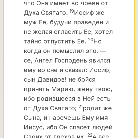
что Она имеет во чреве от
19
Духа Святаго.
Иосиф же
муж Ее, будучи праведен и
не желая огласить Ее, хотел
20
тайно отпустить Ее.
Но
когда он помыслил это, —
се, Ангел Господень явился
ему во сне и сказал: Иосиф,
сын Давидов! не бойся
принять Марию, жену твою,
ибо родившееся в Ней есть
21
от Духа Святаго;
родит же
Сына, и наречешь Ему имя
Иисус, ибо Он спасет людей
22
Своих от грехов их.
А все