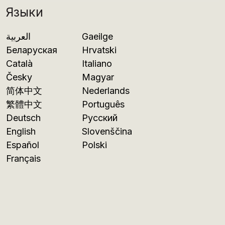
Языки
العربية
Gaeilge
Беларуская
Hrvatski
Català
Italiano
Česky
Magyar
简体中文
Nederlands
繁體中文
Português
Deutsch
Русский
English
Slovenščina
Español
Polski
Français