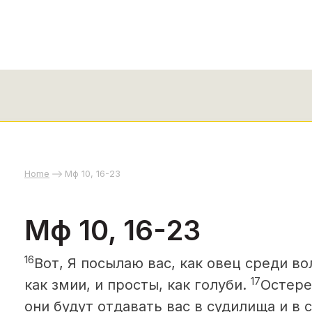
Home
Мф 10, 16-23
Мф 10, 16-23
16
Вот, Я посылаю вас, как овец среди во
17
как змии, и просты, как голуби.
Остере
они будут отдавать вас в судилища и в 