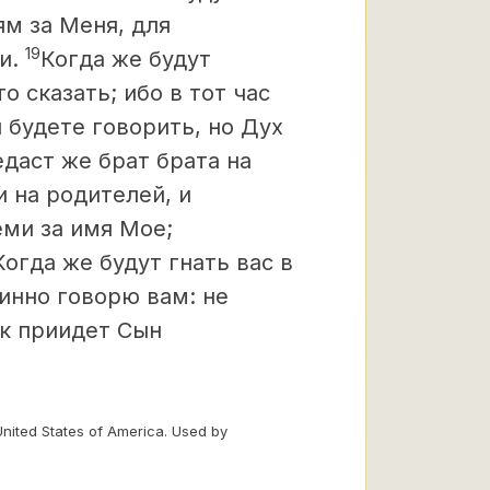
ям за Меня, для
19
и.
Когда же будут
о сказать; ибо в тот час
ы будете говорить, но Дух
даст же брат брата на
и на родителей, и
еми за имя Мое;
Когда же будут гнать вас в
тинно говорю вам: не
ак приидет Сын
United States of America. Used by