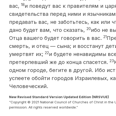
18
вас,
и поведут вас к правителям и цар
свидетельства перед ними и язычникам
предавать вас, не заботьтесь, как или чт
20
дано будет вам, что сказать,
ибо не в
21
Отца вашего будет говорить в вас.
Пре
смерть, и отец — сына; и восстанут дет
22
умертвят их;
и будете ненавидимы вс
23
претерпевший же до конца спасется.
одном городе, бегите в другой. Ибо ис
успеете обойти городов Израилевых, к
Человеческий.
New Revised Standard Version Updated Edition (NRSVUE)
“Copyright © 2021 National Council of Churches of Christ in the 
permission. All rights reserved worldwide.”