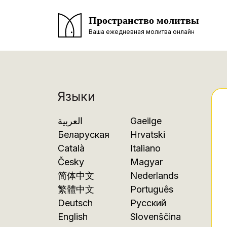
Пространство молитвы
Ваша ежедневная молитва онлайн
Языки
العربية
Gaeilge
Беларуская
Hrvatski
Català
Italiano
Česky
Magyar
简体中文
Nederlands
繁體中文
Português
Deutsch
Русский
English
Slovenščina