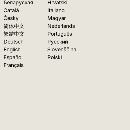
Беларуская
Hrvatski
Català
Italiano
Česky
Magyar
简体中文
Nederlands
繁體中文
Português
Deutsch
Русский
English
Slovenščina
Español
Polski
Français