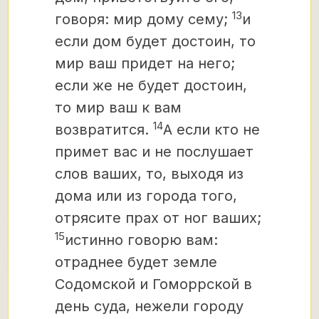
13
говоря: мир дому сему;
и
если дом будет достоин, то
мир ваш придет на него;
если же не будет достоин,
то мир ваш к вам
14
возвратится.
А если кто не
примет вас и не послушает
слов ваших, то, выходя из
дома или из города того,
отрясите прах от ног ваших;
15
истинно говорю вам:
отраднее будет земле
Содомской и Гоморрской в
день суда, нежели городу