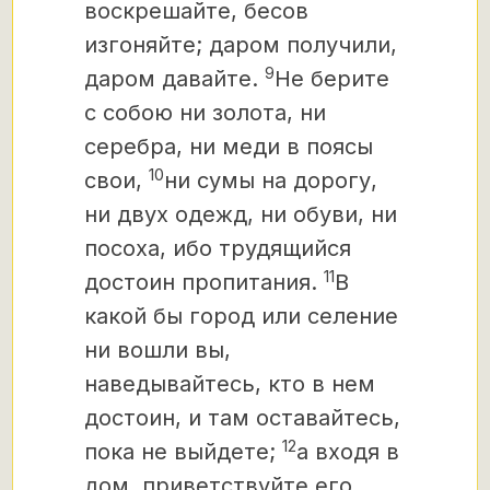
воскрешайте, бесов
изгоняйте; даром получили,
9
даром давайте.
Не берите
с собою ни золота, ни
серебра, ни меди в поясы
10
свои,
ни сумы на дорогу,
ни двух одежд, ни обуви, ни
посоха, ибо трудящийся
11
достоин пропитания.
В
какой бы город или селение
ни вошли вы,
наведывайтесь, кто в нем
достоин, и там оставайтесь,
12
пока не выйдете;
а входя в
дом, приветствуйте его,