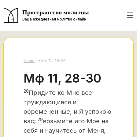
Пространство молитвы
Ваша ежедневная молитва онлайн
Home
Мф 11, 28-30
Мф 11, 28-30
28
Придите ко Мне все
труждающиеся и
обремененные, и Я успокою
29
вас;
возьмите иго Мое на
себя и научитесь от Меня,