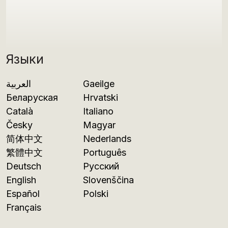
Языки
العربية
Gaeilge
Беларуская
Hrvatski
Català
Italiano
Česky
Magyar
简体中文
Nederlands
繁體中文
Português
Deutsch
Русский
English
Slovenščina
Español
Polski
Français