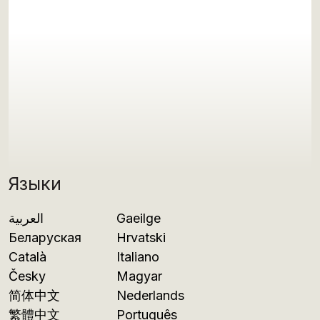
Языки
العربية
Gaeilge
Беларуская
Hrvatski
Català
Italiano
Česky
Magyar
简体中文
Nederlands
繁體中文
Português