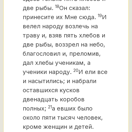
18
две рыбы.
Он сказал:
19
принесите их Мне сюда.
И
велел народу возлечь на
траву и, взяв пять хлебов и
две рыбы, воззрел на небо,
благословил и, преломив,
дал хлебы ученикам, а
20
ученики народу.
И ели все
и насытились; и набрали
оставшихся кусков
двенадцать коробов
21
полных;
а евших было
около пяти тысяч человек,
кроме женщин и детей.