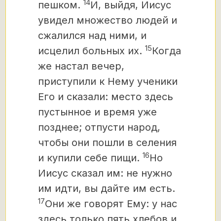
14
пешком.
И, выйдя, Иисус
увидел множество людей и
сжалился над ними, и
15
исцелил больных их.
Когда
же настал вечер,
приступили к Нему ученики
Его и сказали: место здесь
пустынное и время уже
позднее; отпусти народ,
чтобы они пошли в селения
16
и купили себе пищи.
Но
Иисус сказал им: не нужно
им идти, вы дайте им есть.
17
Они же говорят Ему: у нас
здесь только пять хлебов и