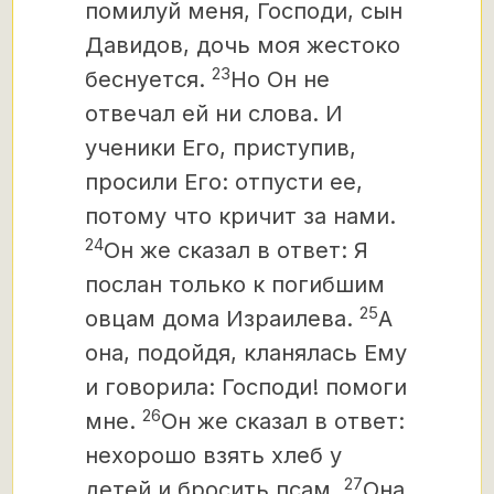
помилуй меня, Господи, сын
Давидов, дочь моя жестоко
23
беснуется.
Но Он не
отвечал ей ни слова. И
ученики Его, приступив,
просили Его: отпусти ее,
потому что кричит за нами.
24
Он же сказал в ответ: Я
послан только к погибшим
25
овцам дома Израилева.
А
она, подойдя, кланялась Ему
и говорила: Господи! помоги
26
мне.
Он же сказал в ответ:
нехорошо взять хлеб у
27
детей и бросить псам.
Она