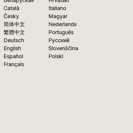
Беларуская
Hrvatski
Català
Italiano
Česky
Magyar
简体中文
Nederlands
繁體中文
Português
Deutsch
Русский
English
Slovenščina
Español
Polski
Français