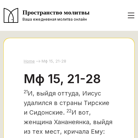
Пространство молитвы
Ваша ежедневная молитва онлайн
Home
Мф 15, 21-28
Мф 15, 21-28
21
И, выйдя оттуда, Иисус
удалился в страны Тирские
22
и Сидонские.
И вот,
женщина Хананеянка, выйдя
из тех мест, кричала Ему: