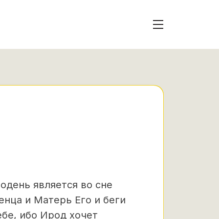
подень является во сне
енца и Матерь Его и беги
ебе, ибо Ирод хочет