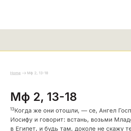
Home
Мф 2, 13-18
Мф 2, 13-18
13
Когда же они отошли, — се, Ангел Гос
Иосифу и говорит: встань, возьми Млад
в Египет, и будь там, доколе не скажу т