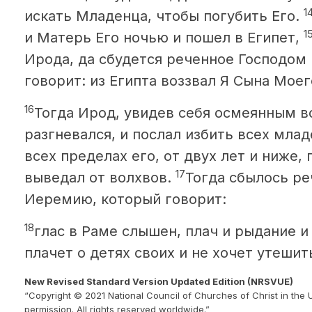
1
искать Младенца, чтобы погубить Его.
1
и Матерь Его ночью и пошел в Египет,
Ирода, да сбудется реченное Господом 
говорит: из Египта воззвал Я Сына Моег
16
Тогда Ирод, увидев себя осмеянным в
разгневался, и послал избить всех мла
всех пределах его, от двух лет и ниже,
17
выведал от волхвов.
Тогда сбылось ре
Иеремию, который говорит:
18
глас в Раме слышен, плач и рыдание и
плачет о детях своих и не хочет утешить
New Revised Standard Version Updated Edition (NRSVUE)
“Copyright © 2021 National Council of Churches of Christ in the 
permission. All rights reserved worldwide.”