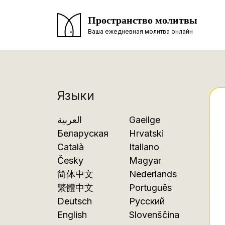
Пространство молитвы
Ваша ежедневная молитва онлайн
Языки
العربية
Gaeilge
Беларуская
Hrvatski
Català
Italiano
Česky
Magyar
简体中文
Nederlands
繁體中文
Português
Deutsch
Русский
English
Slovenščina