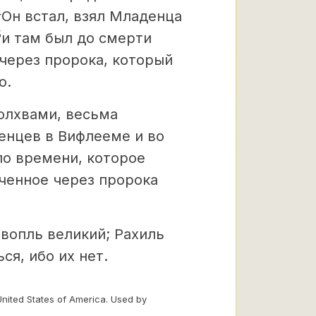
4
Он встал,
взял Младенца
5
и там был до смерти
через пророка, который
о.
олхвами,
весьма
денцев в Вифлееме и во
 по времени, которое
ченное через пророка
 вопль великий; Рахиль
ся, ибо их нет.
United States of America. Used by