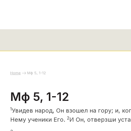
Home
Мф 5, 1-12
Мф 5, 1-12
1
Увидев народ,
Он взошел на гору; и, ко
2
Нему ученики Его.
И Он, отверзши уста 