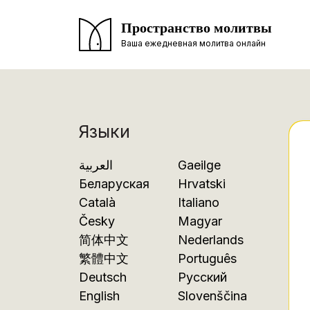
Пространство молитвы
Ваша ежедневная молитва онлайн
Языки
العربية
Gaeilge
Беларуская
Hrvatski
Català
Italiano
Česky
Magyar
简体中文
Nederlands
繁體中文
Português
Deutsch
Русский
English
Slovenščina