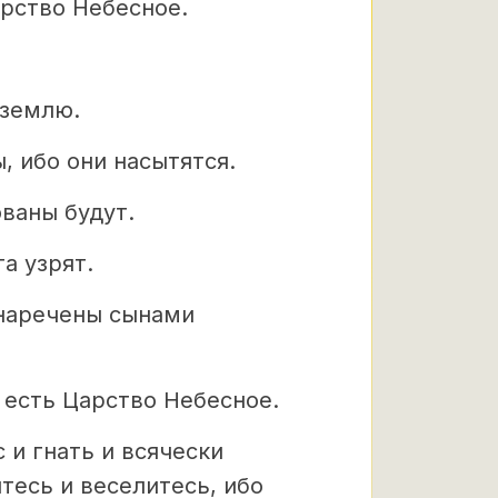
арство Небесное.
.
 землю.
 ибо они насытятся.
ваны будут.
а узрят.
 наречены сынами
 есть Царство Небесное.
с
и гнать и всячески
тесь и веселитесь, ибо