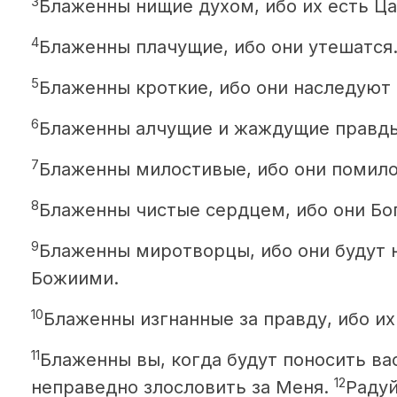
3
Блаженны нищие духом, ибо их есть Ц
4
Блаженны плачущие, ибо они утешатся
5
Блаженны кроткие, ибо они наследуют
6
Блаженны алчущие и жаждущие правды,
7
Блаженны милостивые, ибо они помило
8
Блаженны чистые сердцем, ибо они Бог
9
Блаженны миротворцы, ибо они будут
Божиими.
10
Блаженны изгнанные за правду, ибо их
11
Блаженны вы, когда будут поносить ва
12
неправедно злословить за Меня.
Радуй