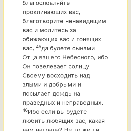
благословляйте
проклинающих вас,
благотворите ненавидящим
вас и молитесь за
обижающих вас и гонящих
45
вас,
да будете сынами
Отца вашего Небесного, ибо
Он повелевает солнцу
Своему восходить над
злыми и добрыми и
посылает дождь на
праведных и неправедных.
46
Ибо если вы будете
любить любящих вас, какая
вам награда? Не то же ли