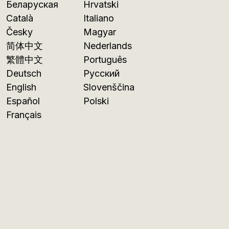
Беларуская
Hrvatski
Català
Italiano
Česky
Magyar
简体中文
Nederlands
繁體中文
Português
Deutsch
Русский
English
Slovenščina
Español
Polski
Français