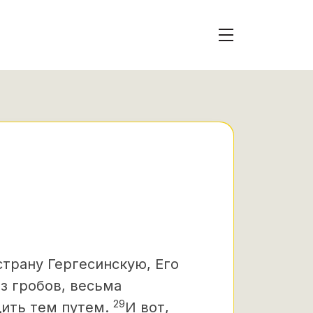
страну Гергесинскую,
Его
з гробов, весьма
29
дить тем путем.
И вот,