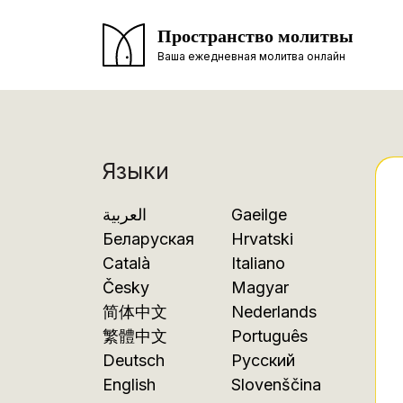
Пространство молитвы
Ваша ежедневная молитва онлайн
Языки
العربية
Gaeilge
Беларуская
Hrvatski
Català
Italiano
Česky
Magyar
简体中文
Nederlands
繁體中文
Português
Deutsch
Русский
English
Slovenščina