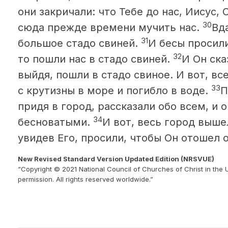
они закричали: что Тебе до нас, Иисус
30
сюда прежде времени мучить нас.
Вд
31
большое стадо свиней.
И бесы просили
32
то пошли нас в стадо свиней.
И Он ска
выйдя, пошли в стадо свиное. И вот, вс
33
с крутизны в море и погибло в воде.
П
придя в город, рассказали обо всем, и о
34
бесноватыми.
И вот, весь город выше
увидев Его, просили, чтобы Он отошел о
New Revised Standard Version Updated Edition (NRSVUE)
“Copyright © 2021 National Council of Churches of Christ in the 
permission. All rights reserved worldwide.”