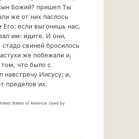
, Сын Божий? пришел Ты
али же от них паслось
 Его: если выгонишь нас,
зал им: идите. И они,
е стадо свиней бросилось
астухи же побежали и,
 том, что было с
л навстречу Иисусу; и,
т пределов их.
United States of America. Used by