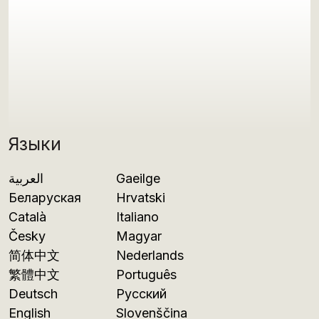
Языки
العربية
Gaeilge
Беларуская
Hrvatski
Català
Italiano
Česky
Magyar
简体中文
Nederlands
繁體中文
Português
Deutsch
Русский
English
Slovenščina