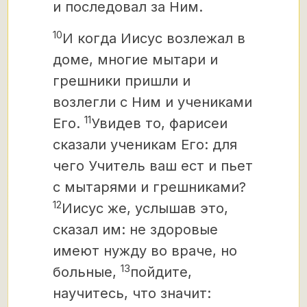
и последовал за Ним.
10
И когда Иисус возлежал в
доме,
многие мытари и
грешники пришли и
возлегли
с Ним и учениками
11
Его.
Увидев то, фарисеи
сказали ученикам Его: для
чего Учитель ваш ест и пьет
с мытарями и грешниками?
12
Иисус же, услышав это,
сказал им: не здоровые
имеют нужду во враче, но
13
больные,
пойдите,
научитесь, что значит: