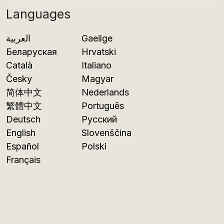
Languages
العربية
Gaeilge
Беларуская
Hrvatski
Català
Italiano
Česky
Magyar
简体中文
Nederlands
繁體中文
Português
Deutsch
Русский
English
Slovenščina
Español
Polski
Français