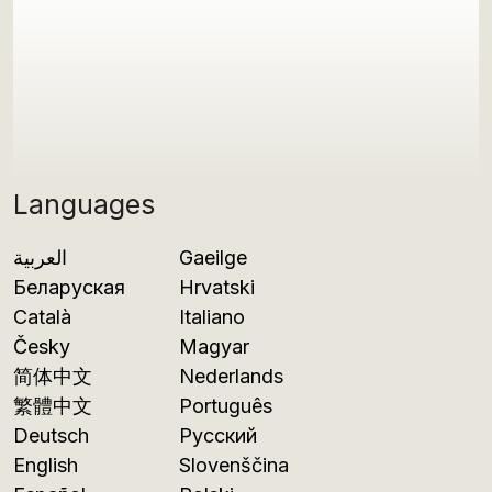
Languages
العربية
Gaeilge
Беларуская
Hrvatski
Català
Italiano
Česky
Magyar
简体中文
Nederlands
繁體中文
Português
Deutsch
Русский
English
Slovenščina