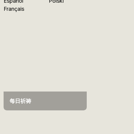
Español
Polski
Français
每日祈祷