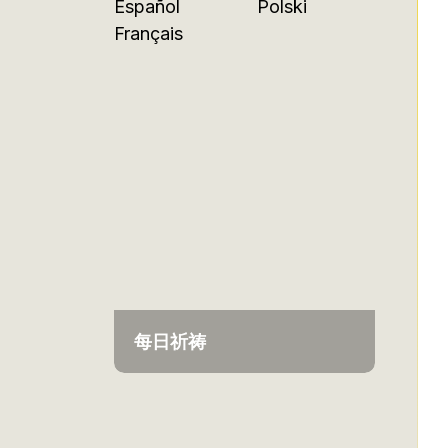
Español
Polski
Français
每日祈祷