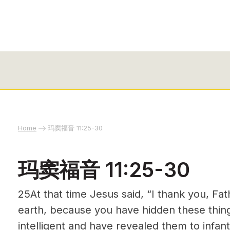
Home
玛窦福音 11:25-30
玛窦福音 11:25-30
25At that time Jesus said, “I thank
you, Fat
earth, because you have hidden these thin
intelligent and have revealed them to infant