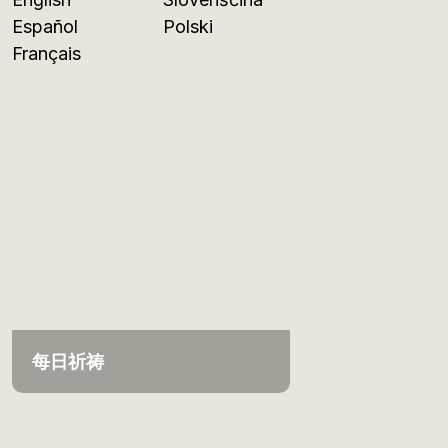
Español
Polski
Français
每日祈祷