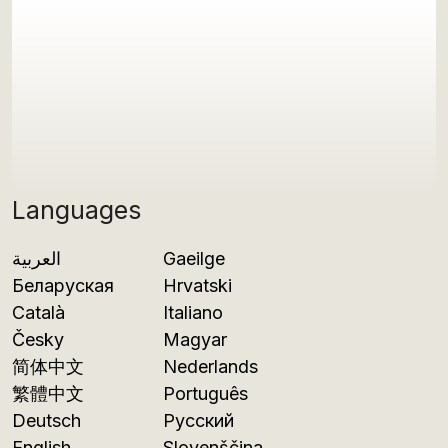
Languages
العربية
Gaeilge
Беларуская
Hrvatski
Català
Italiano
Česky
Magyar
简体中文
Nederlands
繁體中文
Português
Deutsch
Русский
English
Slovenščina