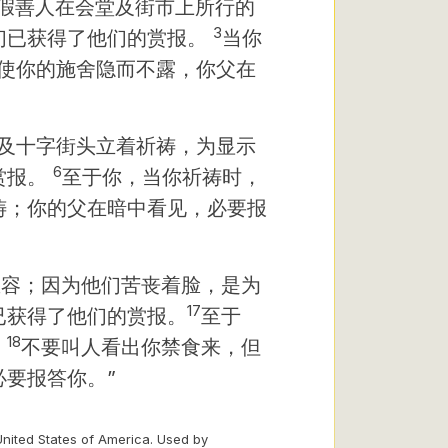
假善人在会堂及街市上所行的
3
们已获得了他们的赏报。
当你
使你的施舍隐而不露，你父在
及十字街头立着祈祷，为显示
6
赏报。
至于你，当你祈祷时，
祷；你的父在暗中看见，必要报
愁容；因为他们苦丧着脸，是为
17
已获得了他们的赏报。
至于
18
，
不要叫人看出你禁食来，但
要报答你。”
United States of America. Used by