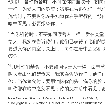
2
所以，当你施舍时，不可在你前面吹号，如同
一样，为受人们的称赞；我实在告诉你们，他
4
施舍时，不要叫你左手知道你右手所行的，
好
,
暗中看见，必要报答你。
5
当你祈祷时，不要如同假善人一样，爱在会堂
给人；我实在告诉你们，他们已获得了他们的
要进入你的内室，关上门，向你在暗中之父祈
,
答你。
16
几时你们禁食，不要如同假善人一样，面带
叫人看出他们禁食来。我实在告诉你们，他们
你，当你禁食时，要用油抹你的头，洗你的脸
叫你那在暗中之父看见；你的父在暗中看见，必
New Revised Standard Version Updated Edition (NRSVUE)
“Copyright © 2021 National Council of Churches of Christ in the 