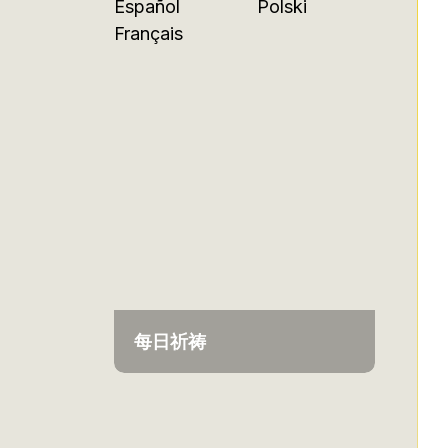
Español
Polski
Français
每日祈祷