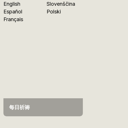
English
Slovenščina
Español
Polski
Français
每日祈祷