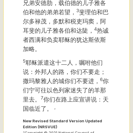
兄弟安德肋，载伯德的儿子雅各
3
伯和他的弟弟若望，
斐理伯和巴
尔多禄茂，多默和税吏玛窦，阿
4
耳斐的儿子雅各伯和达陡，
热诚
者西满和负卖耶稣的犹达斯依斯
加略。
5
耶稣派遣这十二人，嘱咐他们
说：外邦人的路，你们不要走；
6
撒玛黎雅人的城你们不要进，
你
们宁可往以色列家迷失了的羊那
7
里去。
你们在路上应宣讲说：天
,
国临近了。
New Revised Standard Version Updated
Edition (NRSVUE)
“Copyright © 2021 National Council of