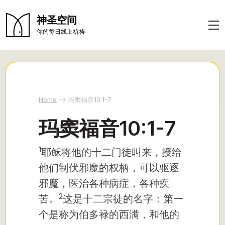
神圣空间
你的每日线上祈祷
Home
玛窦福音10:1-7
玛窦福音10:1-7
1
耶稣
将他的十二门徒叫来，授给
他们制伏邪魔的权柄，可以驱逐
邪魔，医治各种病症，各种疾
2
苦。
这是十二宗徒的名字：第一
个是称为伯多禄的西满，和他的