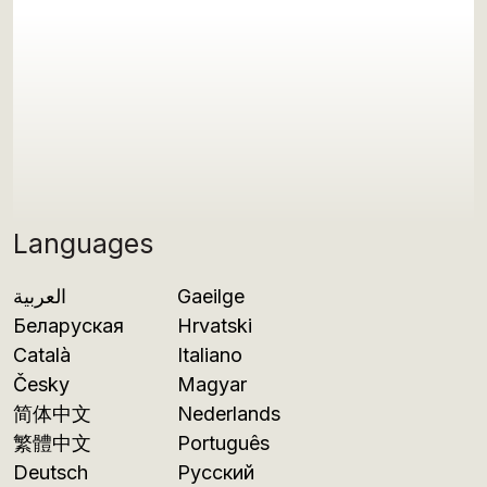
Languages
العربية
Gaeilge
Беларуская
Hrvatski
Català
Italiano
Česky
Magyar
简体中文
Nederlands
繁體中文
Português
Deutsch
Русский