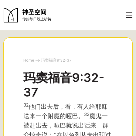
神圣空间
你的每日线上祈祷
Home
玛窦福音9:32-37
玛窦福音9:32-
37
32
他们出去后，看，有人给耶稣
33
送来一个附魔的哑巴。
魔鬼一
被赶出去，哑巴就说出话来。群
众惊奇说：“在以色列从未出现过