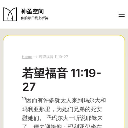
神圣空间
你的每日线上祈祷
Home
若望福音 11:19-27
若望福音 11:19-
27
19
因而有许多犹太人来到玛尔大和
玛利亚那里，为她们兄弟的死安
20
慰她们。
玛尔大一听说耶稣来
了，便去迎接他；玛利亚仍坐在