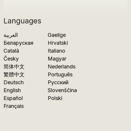
Languages
العربية
Gaeilge
Беларуская
Hrvatski
Català
Italiano
Česky
Magyar
简体中文
Nederlands
繁體中文
Português
Deutsch
Русский
English
Slovenščina
Español
Polski
Français