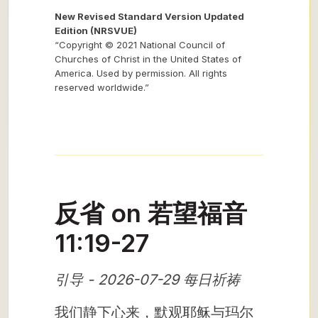
New Revised Standard Version Updated
Edition (NRSVUE)
“Copyright © 2021 National Council of
Churches of Christ in the United States of
America. Used by permission. All rights
reserved worldwide.”
反省 on 若望福音
11:19-27
引导 - 2026-07-29 每日祈祷
我们静下心来，默观耶稣与玛尔