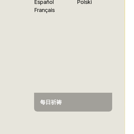
Español
Polski
Français
每日祈祷