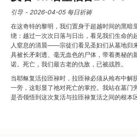
引导 - 2026-04-05 每日祈祷
在这奇特的黎明，我们置身于超越时间的黑暗
绕：越过一次次日落与日出，看见我们生命的起
人窒息的清晨——宗徒们看见圣妇们从墓地归
具被长矛刺透、毫无血色的尸体，带着奥秘的
诺。死亡，我们最古老的仇敌，已被战胜。
当耶稣复活拉匝禄时，拉匝禄必须从殓布中解
一旁，这彰显了祂对死亡的掌控。我站在墓门
是否领悟到这次复活与拉匝禄复活之间的根本