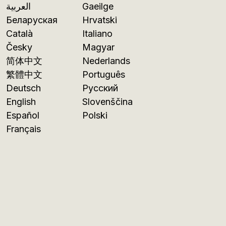
العربية
Gaeilge
Беларуская
Hrvatski
Català
Italiano
Česky
Magyar
简体中文
Nederlands
繁體中文
Português
Deutsch
Русский
English
Slovenščina
Español
Polski
Français