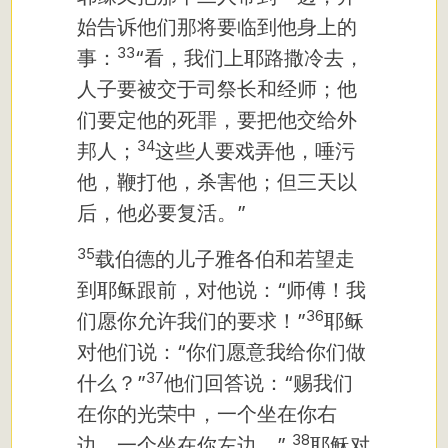
始告诉他们那将要临到他身上的
33
事：
“看，我们上耶路撒冷去，
人子要被交于司祭长和经师；他
们要定他的死罪，要把他交给外
34
邦人；
这些人要戏弄他，唾污
他，鞭打他，杀害他；但三天以
后，他必要复活。”
35
载伯德的儿子雅各伯和若望走
到耶稣跟前，对他说：“师傅！我
36
们愿你允许我们的要求！”
耶稣
对他们说：“你们愿意我给你们做
37
什么？”
他们回答说：“赐我们
在你的光荣中，一个坐在你右
38
边，一个坐在你左边。”
耶稣对