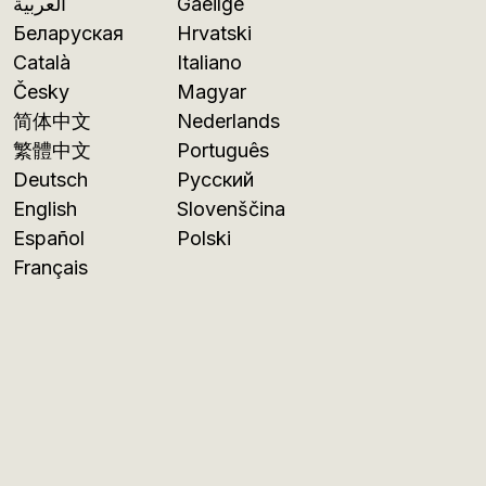
العربية
Gaeilge
Беларуская
Hrvatski
Català
Italiano
Česky
Magyar
简体中文
Nederlands
繁體中文
Português
Deutsch
Русский
English
Slovenščina
Español
Polski
Français