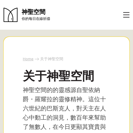
神聖空間
你的每日在線祈禱
Home
关于神聖空間
关于神聖空間
神聖空間的的靈感源自聖依納
爵・羅耀拉的靈修精神。這位十
六世紀的巴斯克人，對天主在人
心中動工的洞見，數百年來幫助
了無數人，在今日更顯其寶貴與