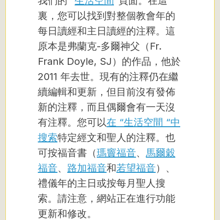
我們的 “
生活空間
“頁面。在這
裏，您可以找到對整個教會年的
每日讀經和主日讀經的注釋。這
原本是弗蘭克-多爾神父（Fr.
Frank Doyle, SJ）的作品，他於
2011 年去世。現有的注釋仍在繼
續編輯和更新，但目前沒有發佈
新的注釋，而且偶爾會有一天沒
有注釋。您可以
在 “生活空間 “中
搜索
特定經文和聖人的注釋。也
可按福音書（
瑪竇福音
、
馬爾穀
福音
、
路加福音
和
若望福音
）、
禮儀年的主日或按每月聖人搜
索。請注意，網站正在進行功能
更新和修改。