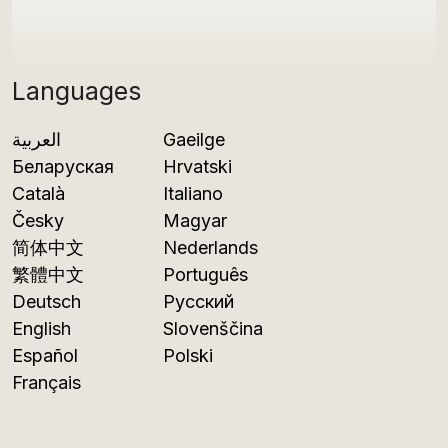
Languages
العربية
Gaeilge
Беларуская
Hrvatski
Català
Italiano
Česky
Magyar
简体中文
Nederlands
繁體中文
Português
Deutsch
Русский
English
Slovenščina
Español
Polski
Français