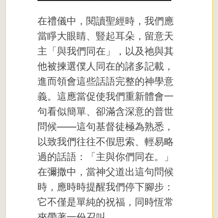
在禮儀中，閱讀聖經時，我們應
當睜大眼睛、豎起耳朵，留意天
主「與我們同在」，以及祂與其
他被揀選僕人同在的諸多記載，
進而領會這些話語完整的神學意
義。這應當促使我們重新體會一
句看似簡單、卻滿含深意的普世
問候——這句基督徒極為熟悉，
以致我們往往不假思索、輕易略
過的話語：「主與你們同在。」
在彌撒中，當神父道出這句問候
時，應時時提醒我們停下腳步：
它不僅是單純的祝福，同時恆常
夾帶著一份召叫。