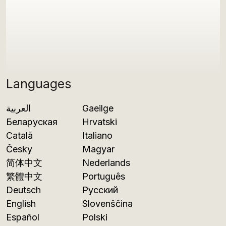
Languages
العربية
Gaeilge
Беларуская
Hrvatski
Català
Italiano
Česky
Magyar
简体中文
Nederlands
繁體中文
Português
Deutsch
Русский
English
Slovenščina
Español
Polski