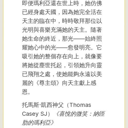
即便瑪利亞還在世上時，她仿佛
已經身處天國，因為她完全活在
天主的臨在中，時時敬拜那位以
光明與喜樂充滿她的天主。隨著
她生命的終近，那光——始終照
耀她心中的光——愈發明亮。它
吸引她的整個存在向上，就像要
將她從塵世托起，引領她升向靈
已飛翔之處，使她能夠永遠以美
麗的《尊主頌》向天主獻上感
恩。
托馬斯·凱西神父（Thomas
Casey SJ）
《喜悅的微笑：納匝
肋的瑪利亞》