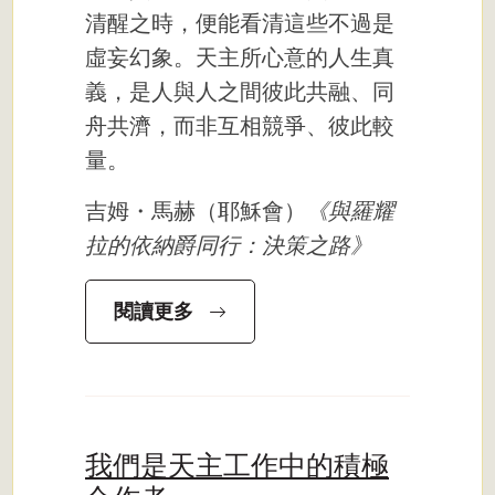
清醒之時，便能看清這些不過是
虛妄幻象。天主所心意的人生真
義，是人與人之間彼此共融、同
舟共濟，而非互相競爭、彼此較
量。
吉姆・馬赫（耶穌會）
《與羅耀
拉的依納爵同行：決策之路》
閱讀更多
我們是天主工作中的積極