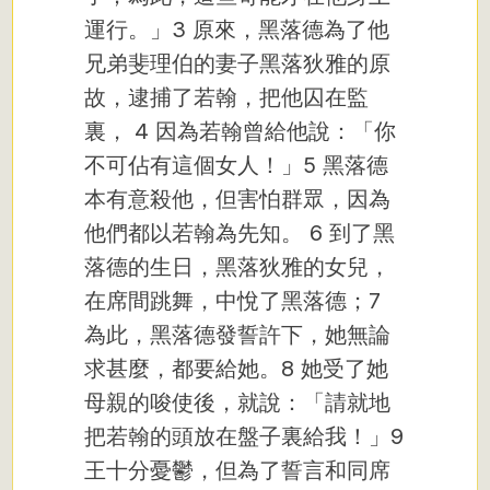
運行。」3 原來，黑落德為了他
兄弟斐理伯的妻子黑落狄雅的原
故，逮捕了若翰，把他囚在監
裏，
4 因為若翰曾給他說：「你
不可佔有這個女人！」5 黑落德
本有意殺他，但害怕群眾，因為
他們都以若翰為先知。
6 到了黑
落德的生日，黑落狄雅的女兒，
在席間跳舞，中悅了黑落德；7
為此，黑落德發誓許下，她無論
求甚麼，都要給她。8 她受了她
母親的唆使後，就說：「請就地
把若翰的頭放在盤子裏給我！」9
王十分憂鬱，但為了誓言和同席