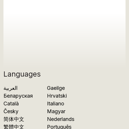
Languages
العربية
Gaeilge
Беларуская
Hrvatski
Català
Italiano
Česky
Magyar
简体中文
Nederlands
繁體中文
Português