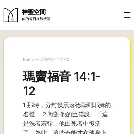
神聖空間
你的每日在線祈禱
Home
瑪竇福音 14:1-12
瑪竇福音 14:1-
12
1 那時，分封侯黑落德聽到耶穌的
名聲，
2 就對他的臣僕說：「這
是洗者若翰，他由死者中復活
了；為此，這些奇能才在他身上