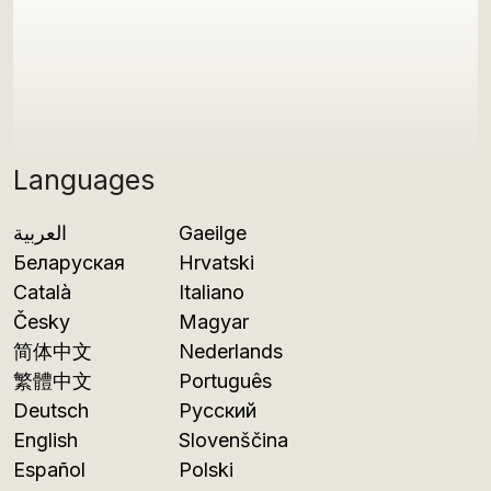
Languages
العربية
Gaeilge
Беларуская
Hrvatski
Català
Italiano
Česky
Magyar
简体中文
Nederlands
繁體中文
Português
Deutsch
Русский
English
Slovenščina
Español
Polski