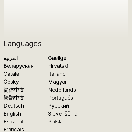
Languages
العربية
Gaeilge
Беларуская
Hrvatski
Català
Italiano
Česky
Magyar
简体中文
Nederlands
繁體中文
Português
Deutsch
Русский
English
Slovenščina
Español
Polski
Français