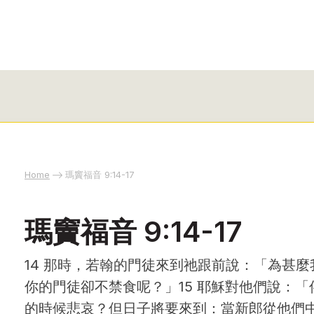
Home
瑪竇福音 9:14-17
瑪竇福音 9:14-17
14 那時，若翰的門徒來到祂跟前說：「為甚
你的門徒卻不禁食呢？」15 耶穌對他們說：
的時候悲哀？但日子將要來到：當新郎從他們