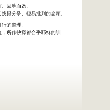
宜、因地而為。
切挑撥分爭、輕易批判的念頭。
可行的道理。
值，所作抉擇都合乎耶穌的訓